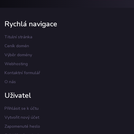
Rychlá navigace
Titulní stránka
Ceník domén
Výběr domény
Webhosting
Kontaktní formulář
O nás
Uživatel
Přihlásit se k účtu
Vytvořit nový účet
Zapomenuté heslo