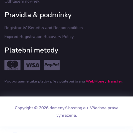
Odhlášení novinek
Pravidla & podmínky
Registrants' Benefits and Responsibilities
Expired Registration Recovery Policy
Platební metody
Podporujeme také platby přes platební bránu
WebMoney Transfer
.
Copyright © 2026 domeny.f-hosting.eu. Všechna práva
vyhrazena.